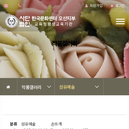
회원가입
로그인
작품갤러리
섬유예술
작품갤러리
분류
섬유예술
손뜨개