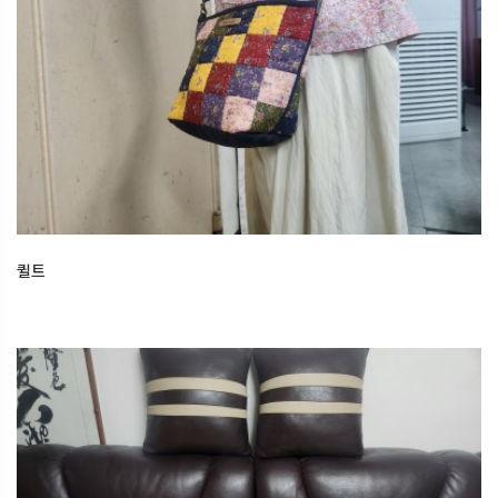
퀼트
15일 전
오산한국문화센터
퀼트