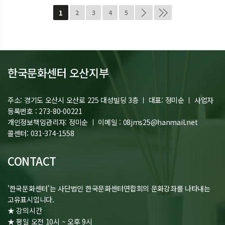
1
2
3
4
5
한국문화센터 오산지부
주소:
경기도 오산시 오산로 225 대성빌딩 3층 ㅣ
대표:
정미순 ㅣ
사업자
등록번호 :
273-80-00221
개인정보책임관리자: 정미순 ㅣ 이메일 : 08jms25@hanmail.net
콜센터: 031-374-1558
CONTACT
'한국문화센터'는 사단법인 한국문화센터연합회의 문화강좌를 나타내는
고유표시입니다.
★ 강의시간
★ 평일 오전 10시 ~ 오후 9시