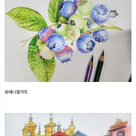
보태니컬아트
2025.12.16
오산한국문화센터
보태니컬아트