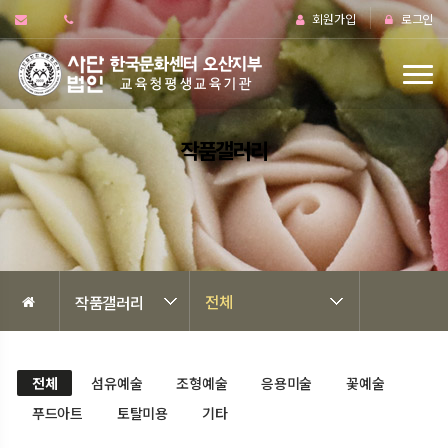
회원가입
로그인
작품갤러리
전체
작품갤러리
전체
섬유예술
조형예술
응용미술
꽃예술
푸드아트
토탈미용
기타