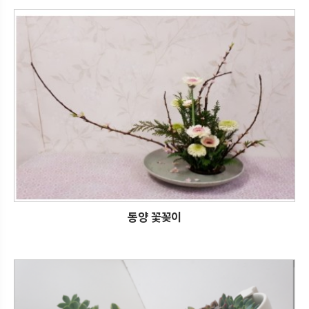
동양 꽃꽂이