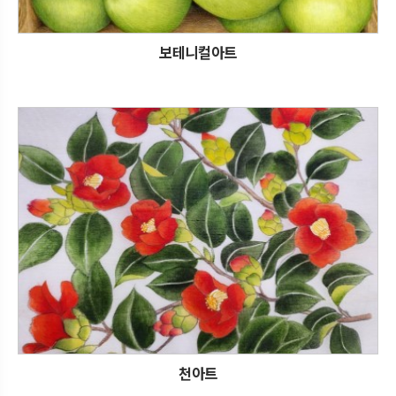
보테니컬아트
천아트