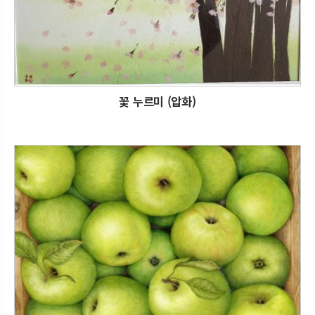
꽃 누르미 (압화)