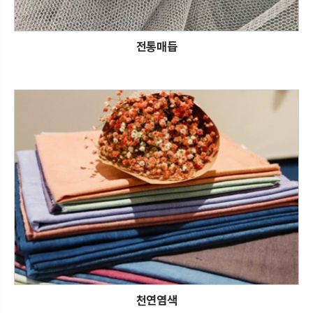
전통매듭
천연염색