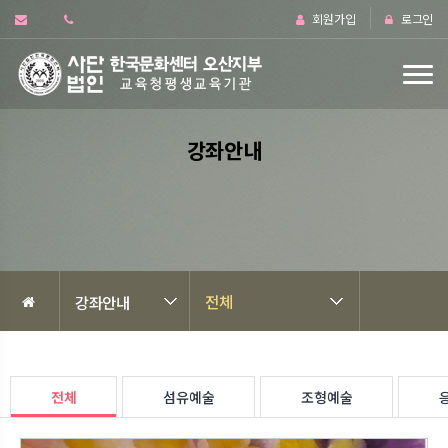
회원가입
로그인
강좌안내
전체
강좌안내
전체
섬유예술
조형예술