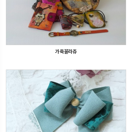
가죽꼴라쥬